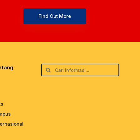
Find Out More
ntang
ts
mpus
ernasional