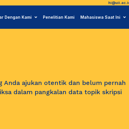
hi@uii.ac.i
jar Dengan Kami
Penelitian Kami
Mahasiswa Saat Ini
ng Anda ajukan otentik dan belum pernah
riksa dalam pangkalan data topik skripsi