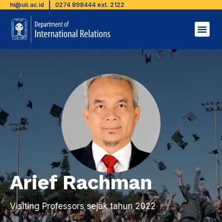
hi@uii.ac.id
0274 898444 ext. 2122
Arief Rachman
Visiting Professors sejak tahun 2022