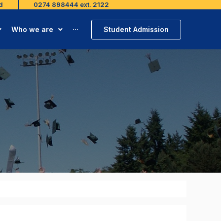
d
0274 898444 ext. 2122
Student Admission
Who we are
···