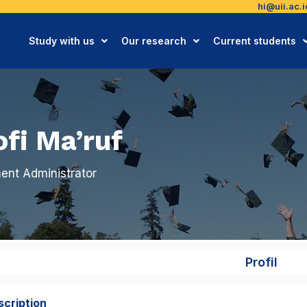
hi@uii.ac.i
Study with us
Our research
Current students
ofi Ma’ruf
ent Administrator
Profil
scription