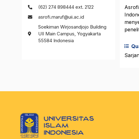
(62) 274 898444 ext. 2122
Asrofi
Indon
asrofi.maruf@uii.ac.id
menye
Soekiman Wirjosandjojo Building
penel
UII Main Campus, Yogyakarta
55584 Indonesia
Qua
Sarjan