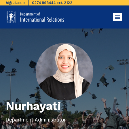
hi@uii.ac.id
0274 898444 ext. 2122
Nurhayati
Department Administrator